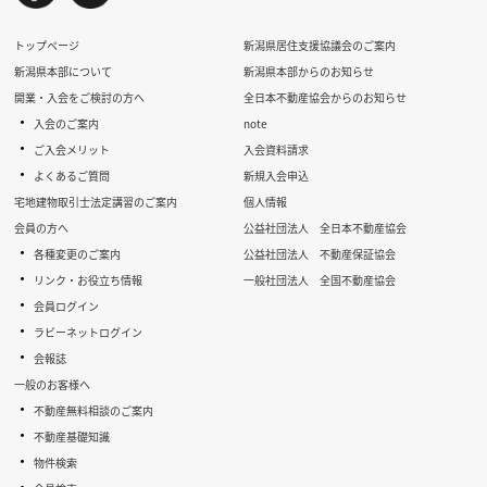
トップページ
新潟県居住支援協議会のご案内
新潟県本部について
新潟県本部からのお知らせ
開業・入会をご検討の方へ
全日本不動産協会からのお知らせ
・
入会のご案内
note
・
ご入会メリット
入会資料請求
・
よくあるご質問
新規入会申込
宅地建物取引士法定講習のご案内
個人情報
会員の方へ
公益社団法人 全日本不動産協会
・
各種変更のご案内
公益社団法人 不動産保証協会
・
リンク・お役立ち情報
一般社団法人 全国不動産協会
・
会員ログイン
・
ラビーネットログイン
・
会報誌
一般のお客様へ
・
不動産無料相談のご案内
・
不動産基礎知識
・
物件検索
・