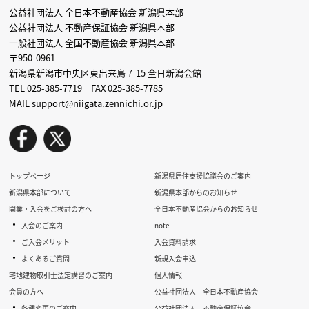
公益社団法人 全日本不動産協会 新潟県本部
公益社団法人 不動産保証協会 新潟県本部
一般社団法人 全国不動産協会 新潟県本部
〒950-0961
新潟県新潟市中央区東出来島 7-15 全日新潟会館
TEL 025-385-7719 FAX 025-385-7785
MAIL support@niigata.zennichi.or.jp
トップページ
新潟県居住支援協議会のご案内
新潟県本部について
新潟県本部からのお知らせ
開業・入会をご検討の方へ
全日本不動産協会からのお知らせ
・
入会のご案内
note
・
ご入会メリット
入会資料請求
・
よくあるご質問
新規入会申込
宅地建物取引士法定講習のご案内
個人情報
会員の方へ
公益社団法人 全日本不動産協会
・
各種変更のご案内
公益社団法人 不動産保証協会